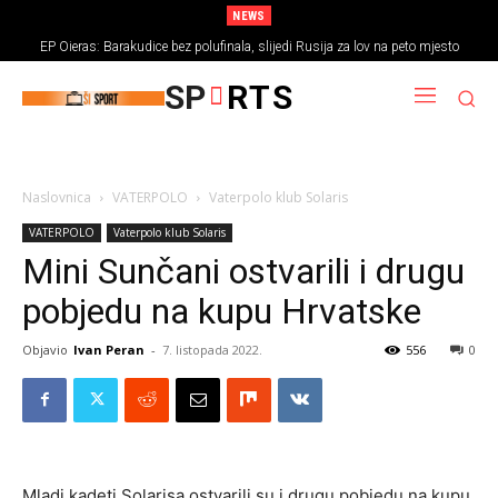
NEWS
EP Oieras: Barakudice bez polufinala, slijedi Rusija za lov na peto mjesto
SP
RTS
Naslovnica
VATERPOLO
Vaterpolo klub Solaris
VATERPOLO
Vaterpolo klub Solaris
Mini Sunčani ostvarili i drugu
pobjedu na kupu Hrvatske
Objavio
Ivan Peran
-
7. listopada 2022.
556
0
Mladi kadeti Solarisa ostvarili su i drugu pobjedu na kupu