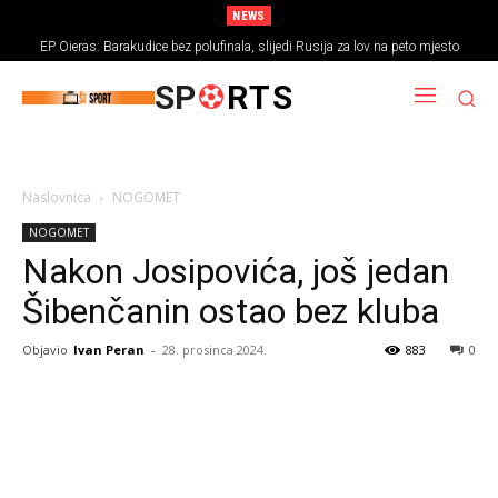
NEWS
EP Oieras: Barakudice bez polufinala, slijedi Rusija za lov na peto mjesto
SP
RTS
Naslovnica
NOGOMET
NOGOMET
Nakon Josipovića, još jedan
Šibenčanin ostao bez kluba
Objavio
Ivan Peran
-
28. prosinca 2024.
883
0