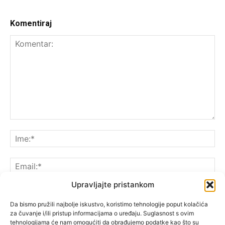
Komentiraj
Upravljajte pristankom
Da bismo pružili najbolje iskustvo, koristimo tehnologije poput kolačića
za čuvanje i/ili pristup informacijama o uređaju. Suglasnost s ovim
Spremite moje ime, e-poštu i web-lokaciju u ovom
tehnologijama će nam omogućiti da obrađujemo podatke kao što su