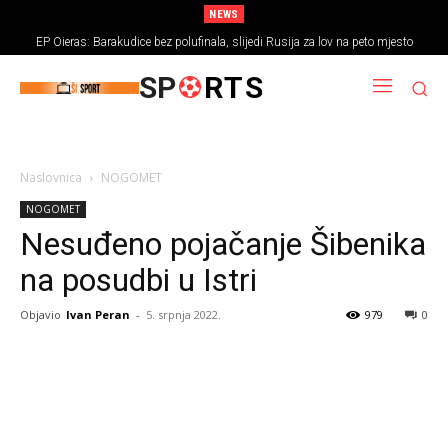
NEWS
EP Oieras: Barakudice bez polufinala, slijedi Rusija za lov na peto mjesto
SP
RTS
Naslovnica
NOGOMET
NOGOMET
Nesuđeno pojačanje Šibenika
na posudbi u Istri
Objavio
Ivan Peran
-
5. srpnja 2022.
979
0