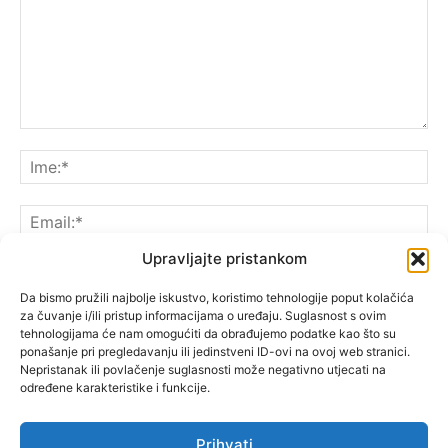
Upravljajte pristankom
Da bismo pružili najbolje iskustvo, koristimo tehnologije poput kolačića
za čuvanje i/ili pristup informacijama o uređaju. Suglasnost s ovim
Spremite moje ime, e-poštu i web-lokaciju u ovom
tehnologijama će nam omogućiti da obrađujemo podatke kao što su
pregledniku sljedeći put kada komentarirate.
ponašanje pri pregledavanju ili jedinstveni ID-ovi na ovoj web stranici.
Nepristanak ili povlačenje suglasnosti može negativno utjecati na
određene karakteristike i funkcije.
Prihvati