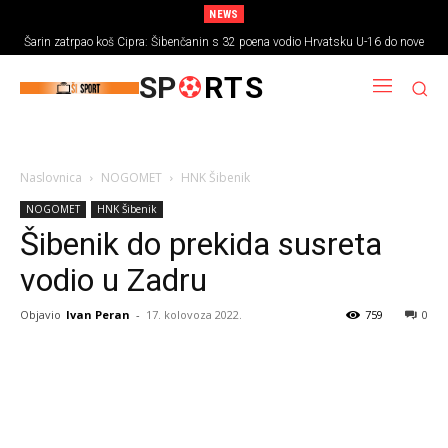
NEWS
Šarin zatrpao koš Cipra: Šibenčanin s 32 poena vodio Hrvatsku U-16 do nove
pobjede
SP
RTS
Naslovnica
NOGOMET
HNK Šibenik
NOGOMET
HNK Šibenik
Šibenik do prekida susreta
vodio u Zadru
Objavio
Ivan Peran
-
17. kolovoza 2022.
759
0