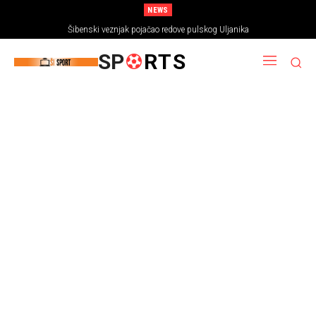
NEWS
Šibenski veznjak pojačao redove pulskog Uljanika
SP
RTS