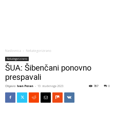
Naslovnica
Nekategorizirano
Nekategorizirano
ŠUA: Šibenčani ponovno
prespavali
Objavio
Ivan Peran
-
13. studenoga 2023.
787
0