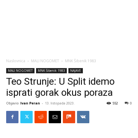
Naslovnica
MALI NOGOMET
MNK Šibenik 1983
MALI NOGOMET
MNK Šibenik 1983
NAJAVE
Teo Strunje: U Split idemo
isprati gorak okus poraza
Objavio
Ivan Peran
-
13. listopada 2023.
552
0