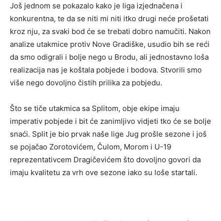
Još jednom se pokazalo kako je liga izjednačena i
konkurentna, te da se niti mi niti itko drugi neće prošetati
kroz nju, za svaki bod će se trebati dobro namučiti. Nakon
analize utakmice protiv Nove Gradiške, usudio bih se reći
da smo odigrali i bolje nego u Brodu, ali jednostavno loša
realizacija nas je koštala pobjede i bodova. Stvorili smo
više nego dovoljno čistih prilika za pobjedu.
Što se tiče utakmica sa Splitom, obje ekipe imaju
imperativ pobjede i bit će zanimljivo vidjeti tko će se bolje
snaći. Split je bio prvak naše lige Jug prošle sezone i još
se pojačao Zorotovićem, Čulom, Morom i U-19
reprezentativcem Dragičevićem što dovoljno govori da
imaju kvalitetu za vrh ove sezone iako su loše startali.