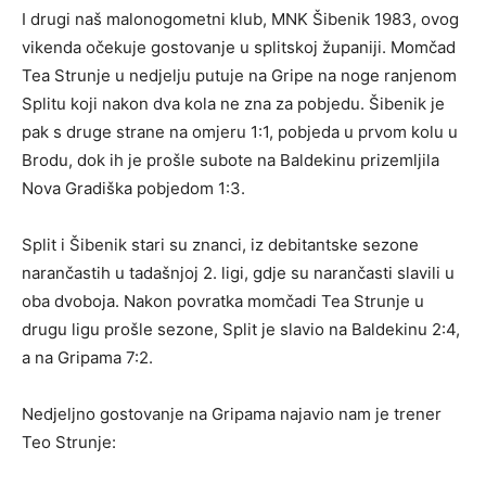
I drugi naš malonogometni klub, MNK Šibenik 1983, ovog
vikenda očekuje gostovanje u splitskoj županiji. Momčad
Tea Strunje u nedjelju putuje na Gripe na noge ranjenom
Splitu koji nakon dva kola ne zna za pobjedu. Šibenik je
pak s druge strane na omjeru 1:1, pobjeda u prvom kolu u
Brodu, dok ih je prošle subote na Baldekinu prizemljila
Nova Gradiška pobjedom 1:3.
Split i Šibenik stari su znanci, iz debitantske sezone
narančastih u tadašnjoj 2. ligi, gdje su narančasti slavili u
oba dvoboja. Nakon povratka momčadi Tea Strunje u
drugu ligu prošle sezone, Split je slavio na Baldekinu 2:4,
a na Gripama 7:2.
Nedjeljno gostovanje na Gripama najavio nam je trener
Teo Strunje: