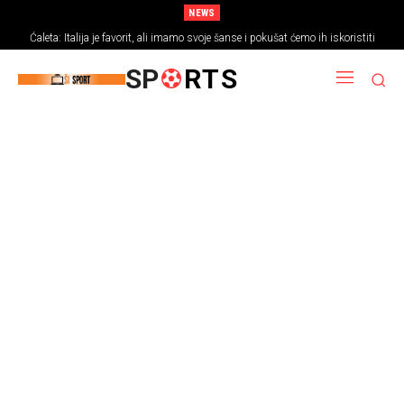
NEWS
Ćaleta: Italija je favorit, ali imamo svoje šanse i pokušat ćemo ih iskoristiti
SP
RTS