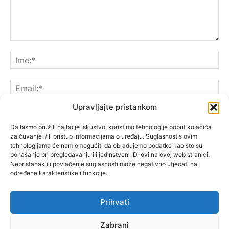
Upravljajte pristankom
Da bismo pružili najbolje iskustvo, koristimo tehnologije poput kolačića
za čuvanje i/ili pristup informacijama o uređaju. Suglasnost s ovim
Spremite moje ime, e-poštu i web-lokaciju u ovom
tehnologijama će nam omogućiti da obrađujemo podatke kao što su
pregledniku sljedeći put kada komentarirate.
ponašanje pri pregledavanju ili jedinstveni ID-ovi na ovoj web stranici.
Nepristanak ili povlačenje suglasnosti može negativno utjecati na
određene karakteristike i funkcije.
Prihvati
Zabrani