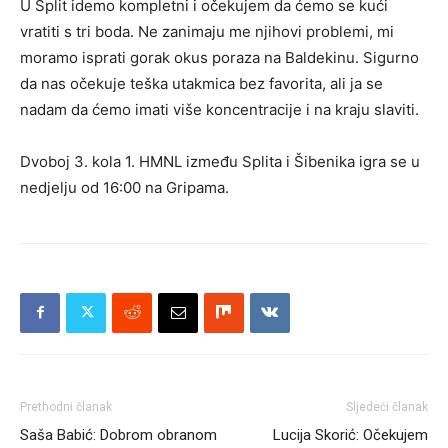
U Split idemo kompletni i očekujem da ćemo se kući
vratiti s tri boda. Ne zanimaju me njihovi problemi, mi
moramo isprati gorak okus poraza na Baldekinu. Sigurno
da nas očekuje teška utakmica bez favorita, ali ja se
nadam da ćemo imati više koncentracije i na kraju slaviti.
Dvoboj 3. kola 1. HMNL između Splita i Šibenika igra se u
nedjelju od 16:00 na Gripama.
Prethodni članak
Sljedeći članak
Saša Babić: Dobrom obranom
Lucija Skorić: Očekujem