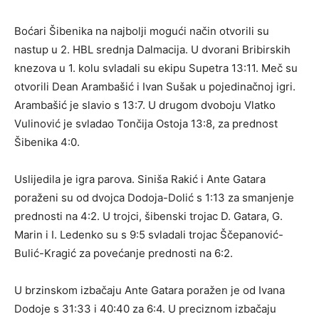
Boćari Šibenika na najbolji mogući način otvorili su
nastup u 2. HBL srednja Dalmacija. U dvorani Bribirskih
knezova u 1. kolu svladali su ekipu Supetra 13:11. Meč su
otvorili Dean Arambašić i Ivan Sušak u pojedinačnoj igri.
Arambašić je slavio s 13:7. U drugom dvoboju Vlatko
Vulinović je svladao Tončija Ostoja 13:8, za prednost
Šibenika 4:0.
Uslijedila je igra parova. Siniša Rakić i Ante Gatara
poraženi su od dvojca Dodoja-Dolić s 1:13 za smanjenje
prednosti na 4:2. U trojci, šibenski trojac D. Gatara, G.
Marin i I. Ledenko su s 9:5 svladali trojac Ščepanović-
Bulić-Kragić za povećanje prednosti na 6:2.
U brzinskom izbačaju Ante Gatara poražen je od Ivana
Dodoje s 31:33 i 40:40 za 6:4. U preciznom izbačaju