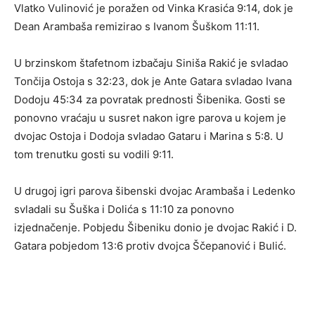
Vlatko Vulinović je poražen od Vinka Krasića 9:14, dok je
Dean Arambaša remizirao s Ivanom Šuškom 11:11.
U brzinskom štafetnom izbačaju Siniša Rakić je svladao
Tončija Ostoja s 32:23, dok je Ante Gatara svladao Ivana
Dodoju 45:34 za povratak prednosti Šibenika. Gosti se
ponovno vraćaju u susret nakon igre parova u kojem je
dvojac Ostoja i Dodoja svladao Gataru i Marina s 5:8. U
tom trenutku gosti su vodili 9:11.
U drugoj igri parova šibenski dvojac Arambaša i Ledenko
svladali su Šuška i Dolića s 11:10 za ponovno
izjednačenje. Pobjedu Šibeniku donio je dvojac Rakić i D.
Gatara pobjedom 13:6 protiv dvojca Ščepanović i Bulić.