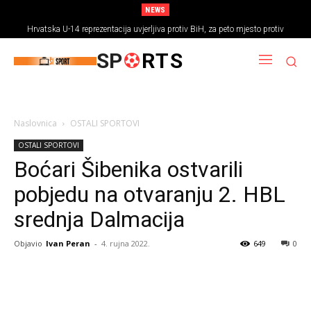
NEWS
Hrvatska U-14 reprezentacija uvjerljiva protiv BiH, za peto mjesto protiv
Rumunjske
SP
RTS
Naslovnica
OSTALI SPORTOVI
OSTALI SPORTOVI
Boćari Šibenika ostvarili
pobjedu na otvaranju 2. HBL
srednja Dalmacija
Objavio
Ivan Peran
-
4. rujna 2022.
649
0