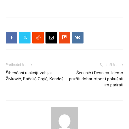
Prethodni članak
Sljedeći članak
Šibenčani u akciji; zabijali
Šerkinić i Desnica: Idemo
Živković, Bačelić Grgić, Kendeš
pružiti dobar otpor i pokušati
im parirati