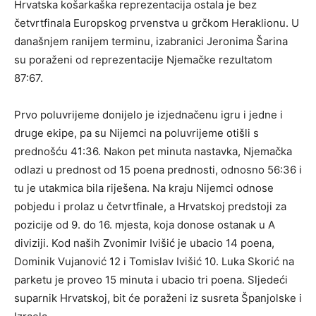
Hrvatska košarkaška reprezentacija ostala je bez
četvrtfinala Europskog prvenstva u grčkom Heraklionu. U
današnjem ranijem terminu, izabranici Jeronima Šarina
su poraženi od reprezentacije Njemačke rezultatom
87:67.
Prvo poluvrijeme donijelo je izjednačenu igru i jedne i
druge ekipe, pa su Nijemci na poluvrijeme otišli s
prednošću 41:36. Nakon pet minuta nastavka, Njemačka
odlazi u prednost od 15 poena prednosti, odnosno 56:36 i
tu je utakmica bila riješena. Na kraju Nijemci odnose
pobjedu i prolaz u četvrtfinale, a Hrvatskoj predstoji za
pozicije od 9. do 16. mjesta, koja donose ostanak u A
diviziji. Kod naših Zvonimir Ivišić je ubacio 14 poena,
Dominik Vujanović 12 i Tomislav Ivišić 10. Luka Skorić na
parketu je proveo 15 minuta i ubacio tri poena. Sljedeći
suparnik Hrvatskoj, bit će poraženi iz susreta Španjolske i