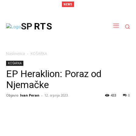
NEWS
Šibenski dvojac Kisić i Ban predvodio Hrvatsku do druge pobjede na Slovenia
Ballu
SP
RTS
Naslovnica
KOŠARKA
KOŠARKA
EP Heraklion: Poraz od
Njemačke
Objavio
Ivan Peran
-
12. srpnja 2023.
433
0