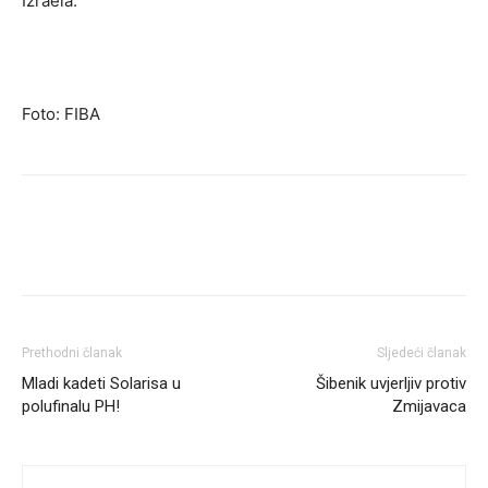
Izraela.
Foto: FIBA
Prethodni članak
Sljedeći članak
Mladi kadeti Solarisa u
Šibenik uvjerljiv protiv
polufinalu PH!
Zmijavaca