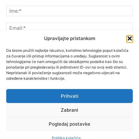
Upravljajte pristankom
Da bismo pružili najbolje iskustvo, koristimo tehnologije poput kolačića
za čuvanje i/ili pristup informacijama o uređaju. Suglasnost s ovim
Spremite moje ime, e-poštu i web-lokaciju u ovom
tehnologijama će nam omogućiti da obrađujemo podatke kao što su
pregledniku sljedeći put kada komentarirate.
ponašanje pri pregledavanju ili jedinstveni ID-ovi na ovoj web stranici.
Nepristanak ili povlačenje suglasnosti može negativno utjecati na
određene karakteristike i funkcije.
Prihvati
Zabrani
Pogledaj postavke
Politika kolačića
© Copyright