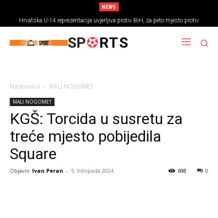
NEWS
Hrvatska U-14 reprezentacija uvjerljiva protiv BiH, za peto mjesto protiv
Rumunjske
SP
RTS
Naslovnica
MALI NOGOMET
MALI NOGOMET
KGŠ: Torcida u susretu za
treće mjesto pobijedila
Square
Objavio
Ivan Peran
-
5. listopada 2024.
698
0