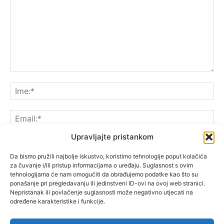
Upravljajte pristankom
Da bismo pružili najbolje iskustvo, koristimo tehnologije poput kolačića
za čuvanje i/ili pristup informacijama o uređaju. Suglasnost s ovim
Spremite moje ime, e-poštu i web-lokaciju u ovom
tehnologijama će nam omogućiti da obrađujemo podatke kao što su
pregledniku sljedeći put kada komentarirate.
ponašanje pri pregledavanju ili jedinstveni ID-ovi na ovoj web stranici.
Nepristanak ili povlačenje suglasnosti može negativno utjecati na
određene karakteristike i funkcije.