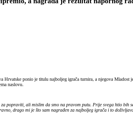
ripremio, a nagrada je rezultat napornog ra
 Hrvatske ponio je titulu najboljeg igrača turnira, a njegova Mladost je
rema naslovu.
 za popraviti, ali mislim da smo na pravom putu. Prije svega htio bih se
 Naravno, drago mi je što sam nagrađen za najboljeg igrača i to doživlj