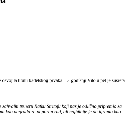
da
 osvojila titulu kadetskog prvaka. 13-godišnji Vito u pet je susreta
 zahvaliti treneru Ratku Štritofu koji nas je odlično pripremio za
avam kao nagradu za naporan rad, ali najbitnije je da igramo kao