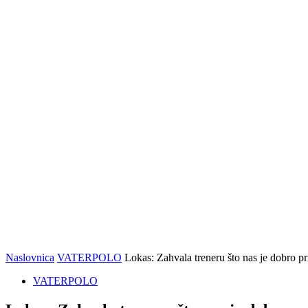
protiv
Španjolske,
slijedi
borba za
deveto
mjesto
Naslovnica
VATERPOLO
Lokas: Zahvala treneru što nas je dobro pri
VATERPOLO