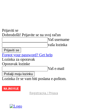
Prijaviti se
Dobrodošli! Prijavite se na svoj račun
Vaš username
vaša lozinka
Forgot your password? Get help
Lozinka za oporavak
Oporavak lozinke
Vaš e-mail
Lozinka će se vam biti poslana e-poštom.
NAJNOVIJE
EP
Registracija / Prijava
Stockholm:
Debakl
juniorki