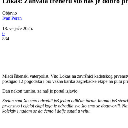
Lokas: Zahvala treneru što nas je dobro p
Objavio
Ivan Peran
-
18. veljače 2025.
0
834
Mladi šibenski vaterpolist, Vito Lokas na završnici kadetskog prvenstva
postigao 12 pogodaka i bio važna karika zagrebačke ekipe na putu p
Dan nakon turnira, za naš je portal izjavio:
Sretan sam što smo odradili još jedan odličan turnir. Imamo još stvari
prvenstvo i cijeloj ekipi koja je odradila sve što smo se dogovorili.
kolektiv i nadam se da ćemo i dalje ostati u vrhu.