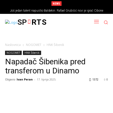
NEWS
Još jedan talent napustio Baldekin: Rafael Grubišić novi je igrač Cibone
SP
RTS
Naslovnica
NOGOMET
HNK Šibenik
NOGOMET
HNK Šibenik
Napadač Šibenika pred
transferom u Dinamo
Objavio
Ivan Peran
-
17. lipnja 2025.
1372
0