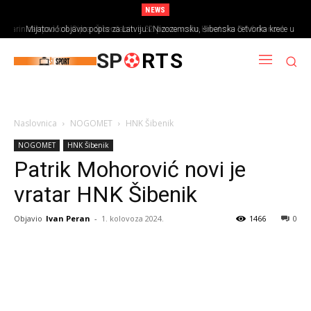
NEWS
Šarin zatrpao koš Cipra: Šibenčanin s 32 poena vodio Hrvatsku U-16 do nove
Mijatović objavio popis za Latviju i Nizozemsku, šibenska četvorka kreće u
pobjede
nove izazove
SP
RTS
Naslovnica
NOGOMET
HNK Šibenik
NOGOMET
HNK Šibenik
Patrik Mohorović novi je
vratar HNK Šibenik
Objavio
Ivan Peran
-
1. kolovoza 2024.
1466
0