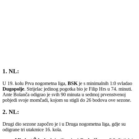
1. NL:
U 19. kolu
Prva nogometna liga
,
BSK
je s minimalnih 1:0 svladao
Dugopolje
. Strijelac jedinog pogotka bio je Filip Hrs u 74. minuti.
Ante Bolanča odigrao je svih 90 minuta u sedmoj prvenstvenoj
pobjedi svoje momčadi, kojom su stigli do 26 bodova ove sezone.
2. NL:
Drugi dio sezone započeo je i u
Druga nogometna liga
, gdje su
odigrane tri utakmice 16. kola.