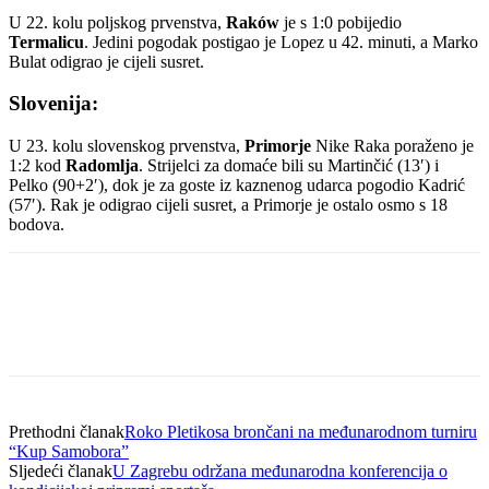
U 22. kolu poljskog prvenstva,
Raków
je s 1:0 pobijedio
Termalicu
. Jedini pogodak postigao je Lopez u 42. minuti, a Marko
Bulat odigrao je cijeli susret.
Slovenija:
U 23. kolu slovenskog prvenstva,
Primorje
Nike Raka poraženo je
1:2 kod
Radomlja
. Strijelci za domaće bili su Martinčić (13′) i
Pelko (90+2′), dok je za goste iz kaznenog udarca pogodio Kadrić
(57′). Rak je odigrao cijeli susret, a Primorje je ostalo osmo s 18
bodova.
Prethodni članak
Roko Pletikosa brončani na međunarodnom turniru
“Kup Samobora”
Sljedeći članak
U Zagrebu održana međunarodna konferencija o