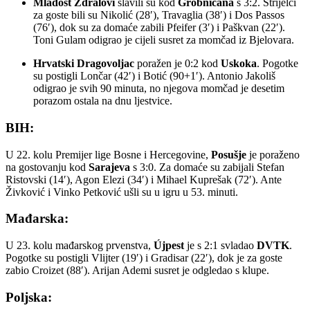
Mladost Ždralovi
slavili su kod
Grobničana
s 3:2. Strijelci
za goste bili su Nikolić (28′), Travaglia (38′) i Dos Passos
(76′), dok su za domaće zabili Pfeifer (3′) i Paškvan (22′).
Toni Gulam odigrao je cijeli susret za momčad iz Bjelovara.
Hrvatski Dragovoljac
poražen je 0:2 kod
Uskoka
. Pogotke
su postigli Lončar (42′) i Botić (90+1′). Antonio Jakoliš
odigrao je svih 90 minuta, no njegova momčad je desetim
porazom ostala na dnu ljestvice.
BIH:
U 22. kolu
Premijer lige Bosne i Hercegovine
,
Posušje
je poraženo
na gostovanju kod
Sarajeva
s 3:0. Za domaće su zabijali Stefan
Ristovski (14′), Agon Elezi (34′) i Mihael Kuprešak (72′). Ante
Živković i Vinko Petković ušli su u igru u 53. minuti.
Mađarska:
U 23. kolu mađarskog prvenstva,
Újpest
je s 2:1 svladao
DVTK
.
Pogotke su postigli Vlijter (19′) i Gradisar (22′), dok je za goste
zabio Croizet (88′). Arijan Ademi susret je odgledao s klupe.
Poljska: