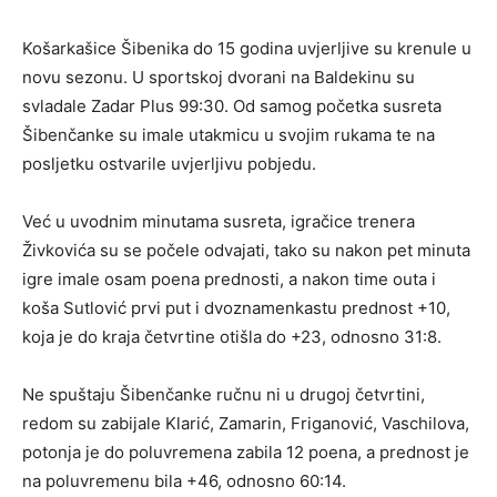
Košarkašice Šibenika do 15 godina uvjerljive su krenule u
novu sezonu. U sportskoj dvorani na Baldekinu su
svladale Zadar Plus 99:30. Od samog početka susreta
Šibenčanke su imale utakmicu u svojim rukama te na
posljetku ostvarile uvjerljivu pobjedu.
Već u uvodnim minutama susreta, igračice trenera
Živkovića su se počele odvajati, tako su nakon pet minuta
igre imale osam poena prednosti, a nakon time outa i
koša Sutlović prvi put i dvoznamenkastu prednost +10,
koja je do kraja četvrtine otišla do +23, odnosno 31:8.
Ne spuštaju Šibenčanke ručnu ni u drugoj četvrtini,
redom su zabijale Klarić, Zamarin, Friganović, Vaschilova,
potonja je do poluvremena zabila 12 poena, a prednost je
na poluvremenu bila +46, odnosno 60:14.