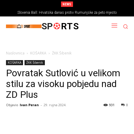
NEWS
Slovenia Ball: Hrvatska danas protiv Rumunjske za peto mjesto
SP
RTS
Naslovnica
KOŠARKA
ŽKK Šibenik
KOŠARKA
ŽKK Šibenik
Povratak Sutlović u velikom
stilu za visoku pobjedu nad
ZD Plus
Objavio
Ivan Peran
-
29. rujna 2024.
931
0