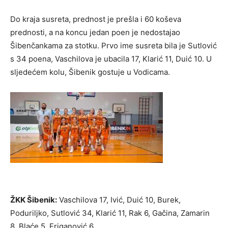
Do kraja susreta, prednost je prešla i 60 koševa
prednosti, a na koncu jedan poen je nedostajao
Šibenčankama za stotku. Prvo ime susreta bila je Sutlović
s 34 poena, Vaschilova je ubacila 17, Klarić 11, Duić 10. U
sljedećem kolu, Šibenik gostuje u Vodicama.
ŽKK Šibenik:
Vaschilova 17, Ivić, Duić 10, Burek,
Poduriljko, Sutlović 34, Klarić 11, Rak 6, Gačina, Zamarin
8, Blaće 5, Friganović 6