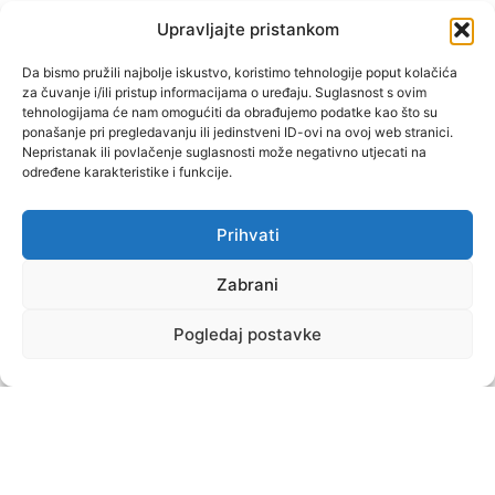
Upravljajte pristankom
Da bismo pružili najbolje iskustvo, koristimo tehnologije poput kolačića
za čuvanje i/ili pristup informacijama o uređaju. Suglasnost s ovim
tehnologijama će nam omogućiti da obrađujemo podatke kao što su
ponašanje pri pregledavanju ili jedinstveni ID-ovi na ovoj web stranici.
Nepristanak ili povlačenje suglasnosti može negativno utjecati na
određene karakteristike i funkcije.
Spremite moje ime, e-poštu i web-lokaciju u ovom
Prihvati
pregledniku sljedeći put kada komentarirate.
Zabrani
Pogledaj postavke
© Copyright