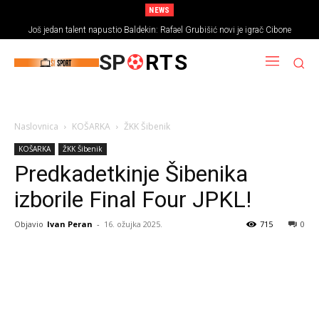
NEWS
Još jedan talent napustio Baldekin: Rafael Grubišić novi je igrač Cibone
SP
RTS
Naslovnica
KOŠARKA
ŽKK Šibenik
KOŠARKA
ŽKK Šibenik
Predkadetkinje Šibenika
izborile Final Four JPKL!
Objavio
Ivan Peran
-
16. ožujka 2025.
715
0