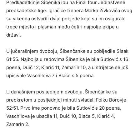
Predkadetkinje Šibenika idu na Final four Jedinstvene
predkadetske lige. Igračice trenera Marka Živkovića ovog
su vikenda ostvarili dvije pobjede koje su im osigurale
treće mjesto i plasman među četiri najbolje ekipe u
državi.
U jučerašnjem dvoboju, Šibenčanke su pobijedile Sisak
61:55. Najbolja u redovima Šibenika je bila Sutlović s 16
poena, Duić 12, Klarić 11, Zamarin 10, a u strijelce se još
upisivale Vaschilova 7 i Blaće s 5 poena.
U današnjem posljednjem dvoboju, Šibenčanke su
preokretom u posljednjoj minuti svladali Folku Borovje
52:51. Prvo ime ponovno je bila Sutlović s 20 poena,
Vaschilova je ubacila 11, Duić 10, Blaće 5, Klarić 4,
Zamarin 2.