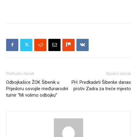
Prethodni članak
Sljedeći članak
Odbojkašice ŽOK Šibenik u
PH: Predkadeti Šibenke danas
Prijedoru osvojile međunarodni
protiv Zadra za treće mjesto
turnir “Mi volimo odbojku”