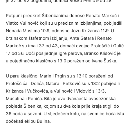
je 37 od 42 pogođena, domaći Boško Penić 9 od 28.
Potpuni preokret Šibenčanima donose Renato Markoč i
Vlatko Vulinović koji su u preciznim izbijanjima, pobijedili
Nenada Muslima 10:9, odnosno Jozu Križanca 11:9. U
brzinskom štafetnom izbijanju, Ante Gatara i Renato
Markoč su imali 37 od 43, domaći dvojac Prološčić i Gulić
17 od 36. Uoči posljednje igre parova, Branko Klisović je
u pojedinačno klasično s 13:0 poražen od Ivana Šuška.
U paru klasično, Marin i Prgin su s 13:10 poraženi od
Prološčića i Dolića, Gatara i Petković su s 13:2 pobijedili
Križanca i Vučkovića, a Vulinović i Vidović s 13:3,
Musulina i Penića. Bila je ovo dvanaesta ovosezonska
pobjeda Šibenika, kojom su dva kola prije kraja stigli do
36 boda u sezoni. U sljedećem kolu, na svom će boćalištu
dočekati ekipu Bulina.