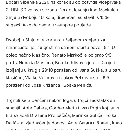
Boćari Šibenika 2020 na korak su od potvrde viceprvaka
2. HBL SD za ovu sezonu. Na gostovanju kod Mačkule u
Sinju u dvoboju 16. kola, Šibenčani su slavili s 15:9,
stigavši tako do osme uzastopne pobjede.
Dvoboj u Sinju nije krenuo u željenom smjeru za
narančaste, jer su gosti na samom startu poveli 5:1. U
pojedinačno klasično, Renato Markoč je odigrao 9:9
protiv Nenada Muslima, Branko Klisović je u bližanju i
izbijanju u krug s 28:18 poražen od Ivana Šuška, a u paru
klasično, Vlatko Vulinović i Jakov Petković su s 6:5
poraženi od Joze Križanca i Boška Penića.
Trgnuli se Šibenčani nakon toga, u trojci zaostatak su
smanjili Ante Gatara, Gordan Marin i Ivan Prgin koji su s
8:3 svladali Dražana Prološčića, Marinka Gulića i Folka
Dolića, a izjednačenje donosi, Ante Gatara u štafeti, imao