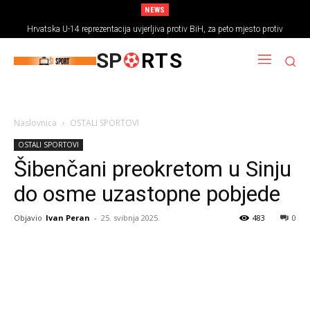
NEWS
Hrvatska U-14 reprezentacija uvjerljiva protiv BiH, za peto mjesto protiv
Rumunjske
SP
RTS
Naslovnica
OSTALI SPORTOVI
OSTALI SPORTOVI
Šibenčani preokretom u Sinju
do osme uzastopne pobjede
Objavio
Ivan Peran
-
25. svibnja 2025.
483
0