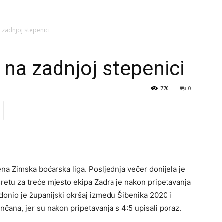
a zadnjoj stepenici
 na zadnjoj stepenici
770
0
ena Zimska boćarska liga. Posljednja večer donijela je
usretu za treće mjesto ekipa Zadra je nakon pripetavanja
 donio je županijski okršaj između Šibenika 2020 i
enčana, jer su nakon pripetavanja s 4:5 upisali poraz.