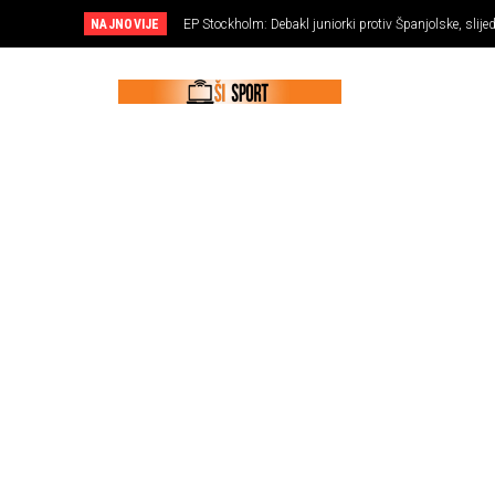
NAJNOVIJE
EP Stockholm: Debakl juniorki protiv Španjolske, slije
NOGOMET