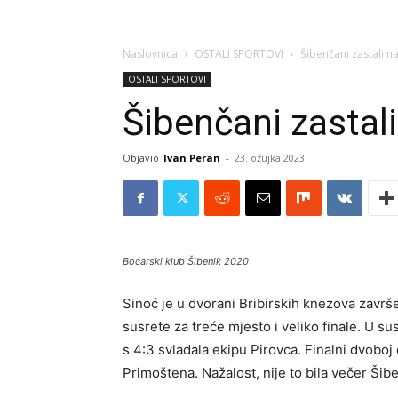
Naslovnica
OSTALI SPORTOVI
Šibenčani zastali n
OSTALI SPORTOVI
Šibenčani zastali
Objavio
Ivan Peran
-
23. ožujka 2023.
Boćarski klub Šibenik 2020
Sinoć je u dvorani Bribirskih knezova završ
susrete za treće mjesto i veliko finale. U s
s 4:3 svladala ekipu Pirovca. Finalni dvoboj
Primoštena. Nažalost, nije to bila večer Šib