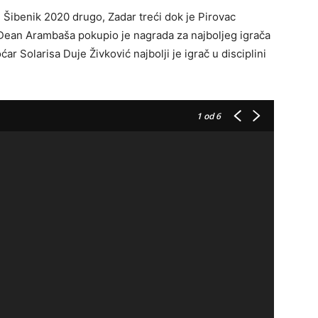
 Šibenik 2020 drugo, Zadar treći dok je Pirovac
Dean Arambaša pokupio je nagrada za najboljeg igrača
ćar Solarisa Duje Živković najbolji je igrač u disciplini
1
od 6