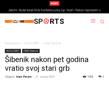
NEWS
Jakoliš i Bulat korak bliže Konferencijskoj ligi, Noah i Rakow neporaženi u
prvim utakmicama
SP
RTS
Naslovnica
NOGOMET
HNK Šibenik
NOGOMET
HNK Šibenik
Šibenik nakon pet godina
vratio svoj stari grb
Objavio
Ivan Peran
-
31. srpnja 2025.
1103
0