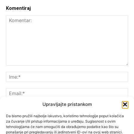
Komentiraj
Upravljajte pristankom
Da bismo pružili najbolje iskustvo, koristimo tehnologije poput kolačića
za čuvanje i/ili pristup informacijama o uređaju. Suglasnost s ovim
Spremite moje ime, e-poštu i web-lokaciju u ovom
tehnologijama će nam omogućiti da obrađujemo podatke kao što su
pregledniku sljedeći put kada komentarirate.
ponašanje pri pregledavanju ili jedinstveni ID-ovi na ovoj web stranici.