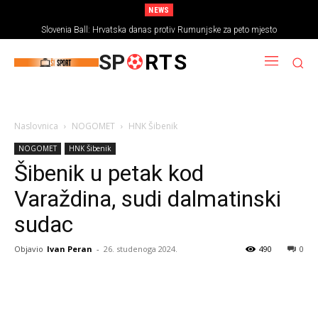
NEWS
Slovenia Ball: Hrvatska danas protiv Rumunjske za peto mjesto
SP
RTS
Naslovnica
NOGOMET
HNK Šibenik
NOGOMET
HNK Šibenik
Šibenik u petak kod
Varaždina, sudi dalmatinski
sudac
Objavio
Ivan Peran
-
26. studenoga 2024.
490
0