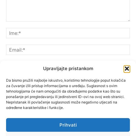
Upravljajte pristankom
Da bismo pružili najbolje iskustvo, koristimo tehnologije poput kolačića
Spremite moje ime, e-poštu i web-lokaciju u ovom
za čuvanje i/ili pristup informacijama o uređaju. Suglasnost s ovim
pregledniku sljedeći put kada komentarirate.
tehnologijama će nam omogućiti da obrađujemo podatke kao što su
ponašanje pri pregledavanju ili jedinstveni ID-ovi na ovoj web stranici.
Nepristanak ili povlačenje suglasnosti može negativno utjecati na
određene karakteristike i funkcije.
Prihvati