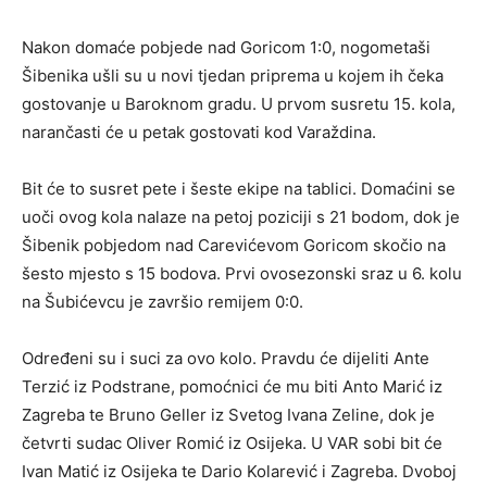
Nakon domaće pobjede nad Goricom 1:0, nogometaši
Šibenika ušli su u novi tjedan priprema u kojem ih čeka
gostovanje u Baroknom gradu. U prvom susretu 15. kola,
narančasti će u petak gostovati kod Varaždina.
Bit će to susret pete i šeste ekipe na tablici. Domaćini se
uoči ovog kola nalaze na petoj poziciji s 21 bodom, dok je
Šibenik pobjedom nad Carevićevom Goricom skočio na
šesto mjesto s 15 bodova. Prvi ovosezonski sraz u 6. kolu
na Šubićevcu je završio remijem 0:0.
Određeni su i suci za ovo kolo. Pravdu će dijeliti Ante
Terzić iz Podstrane, pomoćnici će mu biti Anto Marić iz
Zagreba te Bruno Geller iz Svetog Ivana Zeline, dok je
četvrti sudac Oliver Romić iz Osijeka. U VAR sobi bit će
Ivan Matić iz Osijeka te Dario Kolarević i Zagreba. Dvoboj