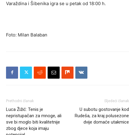
Varaždina i Šibenika igra se u petak od 18:00 h.
Foto: Milan Balaban
Prethodni članak
Sljedeći članak
Luca Žižić: Tenis je
U subotu gostovanje kod
nepristupačan za mnoge, ali
Rudeša, za kraj polusezone
sve bi moglo biti kvalitetnije
dvije domaće utakmice
zbog djece koja imaju
potencijal