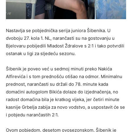
Nastavlja se pobjednička serija juniora Šibenika. U
dvoboju 27. kola 1. NL, narančasti su na gostovanju u
Bjelovaru pobijedili Mladost Ždralove s 2:1 i tako potvrdili
ostanak u ligi za sljedeću sezonu.
Šibenik je poveo već u sedmoj minuti preko Nakića
Alfirevića i s tom prednošću otišao na odmor. Minimalnu
prednost, narančasti su držali do 78. minute kada
domaćini autogolom Bikića dolaze do izjednačenja, no
radost domaćina bila je kratkog vijeka, jer četiri minute
kasnije Grbelja zabija za novo vodstvo, a uspostavit će se
i pobjedu narančastih 2:1.
Ovom pobjedom, desetom ovosezonskom, Šibenik je