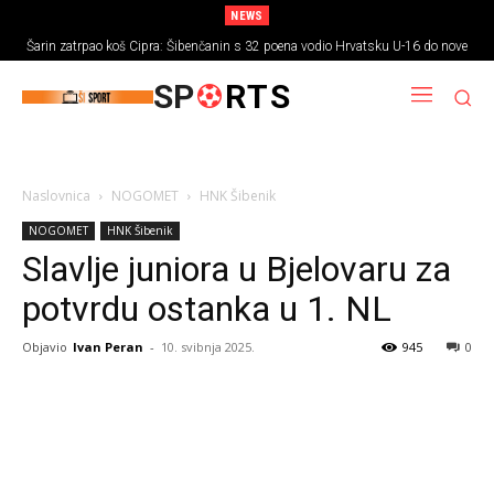
NEWS
Šarin zatrpao koš Cipra: Šibenčanin s 32 poena vodio Hrvatsku U-16 do nove
pobjede
SP
RTS
Naslovnica
NOGOMET
HNK Šibenik
NOGOMET
HNK Šibenik
Slavlje juniora u Bjelovaru za
potvrdu ostanka u 1. NL
Objavio
Ivan Peran
-
10. svibnja 2025.
945
0