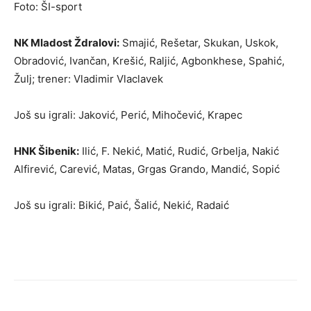
Foto: ŠI-sport
NK Mladost Ždralovi:
Smajić, Rešetar, Skukan, Uskok,
Obradović, Ivančan, Krešić, Raljić, Agbonkhese, Spahić,
Žulj; trener: Vladimir Vlaclavek
Još su igrali: Jaković, Perić, Mihočević, Krapec
HNK Šibenik:
Ilić, F. Nekić, Matić, Rudić, Grbelja, Nakić
Alfirević, Carević, Matas, Grgas Grando, Mandić, Sopić
Još su igrali: Bikić, Paić, Šalić, Nekić, Radaić