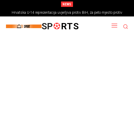
NEWS
Hrvatska U-14 reprezentacija uvjerljiva protiv BiH, za peto mjesto protiv
Rumunjske
SP
RTS