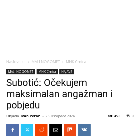
Naslovnica
MALI NOGOMET
MNK Crnica
MALI NOGOMET
MNK Crnica
NAJAVE
Subotić: Očekujem
maksimalan angažman i
pobjedu
Objavio
Ivan Peran
-
25. listopada 2024.
450
0