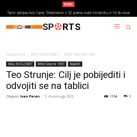
NEWS
Šarin zatrpao koš Cipra: Šibenčanin s 32 poena vodio Hrvatsku U-16 do nove
pobjede
SP
RTS
Naslovnica
MALI NOGOMET
MNK Šibenik 1983
MALI NOGOMET
MNK Šibenik 1983
NAJAVE
Teo Strunje: Cilj je pobijediti i
odvojiti se na tablici
Objavio
Ivan Peran
-
3. studenoga 2022.
1154
0