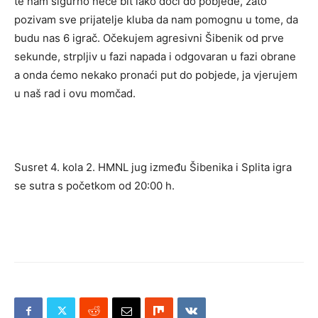
te nam sigurno neće bit lako doci do pobjede, zato
pozivam sve prijatelje kluba da nam pomognu u tome, da
budu nas 6 igrač. Očekujem agresivni Šibenik od prve
sekunde, strpljiv u fazi napada i odgovaran u fazi obrane
a onda ćemo nekako pronaći put do pobjede, ja vjerujem
u naš rad i ovu momčad.
Susret 4. kola 2. HMNL jug između Šibenika i Splita igra
se sutra s početkom od 20:00 h.