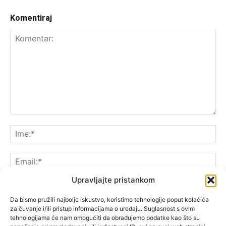
Komentiraj
Upravljajte pristankom
Da bismo pružili najbolje iskustvo, koristimo tehnologije poput kolačića
za čuvanje i/ili pristup informacijama o uređaju. Suglasnost s ovim
Spremite moje ime, e-poštu i web-lokaciju u ovom
tehnologijama će nam omogućiti da obrađujemo podatke kao što su
pregledniku sljedeći put kada komentarirate.