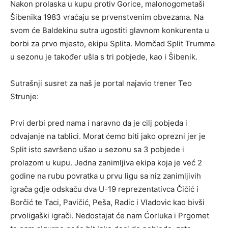
Nakon prolaska u kupu protiv Gorice, malonogometaši
Šibenika 1983 vraćaju se prvenstvenim obvezama. Na
svom će Baldekinu sutra ugostiti glavnom konkurenta u
borbi za prvo mjesto, ekipu Splita. Momčad Split Trumma
u sezonu je također ušla s tri pobjede, kao i Šibenik.
Sutrašnji susret za naš je portal najavio trener Teo
Strunje:
Prvi derbi pred nama i naravno da je cilj pobjeda i
odvajanje na tablici. Morat ćemo biti jako oprezni jer je
Split isto savršeno ušao u sezonu sa 3 pobjede i
prolazom u kupu. Jedna zanimljiva ekipa koja je već 2
godine na rubu povratka u prvu ligu sa niz zanimljivih
igrača gdje odskaču dva U-19 reprezentativca Čičić i
Borčić te Taci, Pavičić, Peša, Radic i Vladovic kao bivši
prvoligaški igrači. Nedostajat će nam Ćorluka i Prgomet