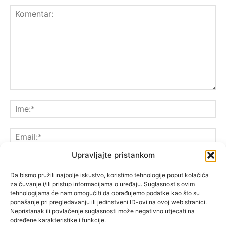
Upravljajte pristankom
Da bismo pružili najbolje iskustvo, koristimo tehnologije poput kolačića
za čuvanje i/ili pristup informacijama o uređaju. Suglasnost s ovim
Spremite moje ime, e-poštu i web-lokaciju u ovom
tehnologijama će nam omogućiti da obrađujemo podatke kao što su
pregledniku sljedeći put kada komentarirate.
ponašanje pri pregledavanju ili jedinstveni ID-ovi na ovoj web stranici.
Nepristanak ili povlačenje suglasnosti može negativno utjecati na
određene karakteristike i funkcije.