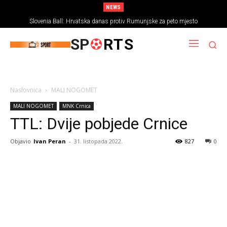
NEWS
Slovenia Ball: Hrvatska danas protiv Rumunjske za peto mjesto
SP
RTS
Naslovnica
MALI NOGOMET
MALI NOGOMET
MNK Crnica
TTL: Dvije pobjede Crnice
Objavio
Ivan Peran
-
31. listopada 2022.
827
0