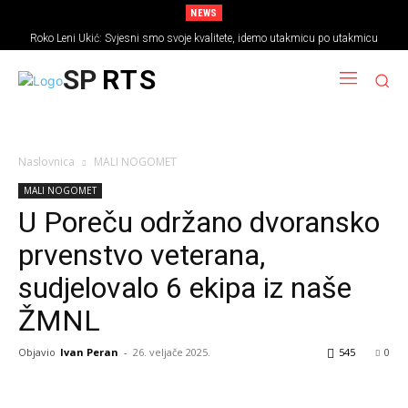
NEWS
Roko Leni Ukić: Svjesni smo svoje kvalitete, idemo utakmicu po utakmicu
SP
RTS
Naslovnica
MALI NOGOMET
MALI NOGOMET
U Poreču održano dvoransko
prvenstvo veterana,
sudjelovalo 6 ekipa iz naše
ŽMNL
Objavio
Ivan Peran
-
26. veljače 2025.
545
0