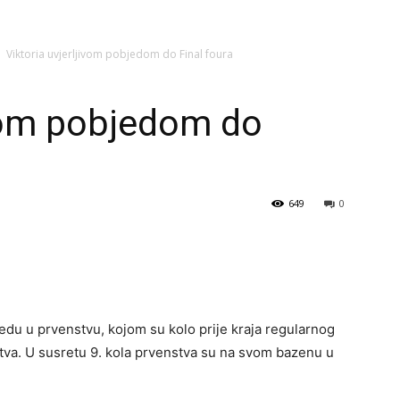
Viktoria uvjerljivom pobjedom do Final foura
ivom pobjedom do
649
0
jedu u prvenstvu, kojom su kolo prije kraja regularnog
nstva. U susretu 9. kola prvenstva su na svom bazenu u