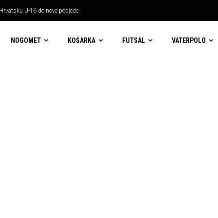
 Hrvatsku U-16 do nove pobjede
NOGOMET
KOŠARKA
FUTSAL
VATERPOLO