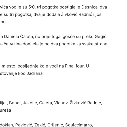
ića vodile su 5:0, tri pogotka postigla je Desnica, dva
e su tri pogotka, dva je dodala Živković Radnić i još
enu.
nja Daniela Ćaleta, no prije toga, gošće su preko Gegić
a četvrtina donijela je po dva pogotka za svake strane.
mjesto, posljednje koje vodi na Final four. U
ostovanje kod Jadrana.
jat, Benat, Jakelić, Ćaleta, Vlahov, Živković Radnić,
Jureša
doklan, Pavlović, Zekić, Crljenić, Squiccimarro,