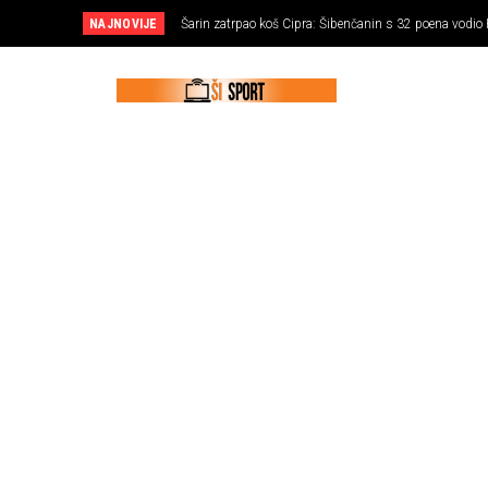
NAJNOVIJE
Šarin zatrpao koš Cipra: Šibenčanin s 32 poena vodio