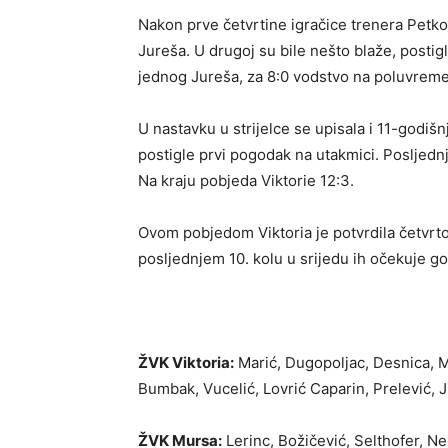
Nakon prve četvrtine igračice trenera Petkov
Jureša. U drugoj su bile nešto blaže, postigl
jednog Jureša, za 8:0 vodstvo na poluvrem
U nastavku u strijelce se upisala i 11-godiš
postigle prvi pogodak na utakmici. Posljednj
Na kraju pobjeda Viktorie 12:3.
Ovom pobjedom Viktoria je potvrdila četvrto 
posljednjem 10. kolu u srijedu ih očekuje g
ŽVK Viktoria:
Marić, Dugopoljac, Desnica, Mi
Bumbak, Vucelić, Lovrić Caparin, Prelević, 
ŽVK Mursa:
Lerinc, Božičević, Selthofer, Ne