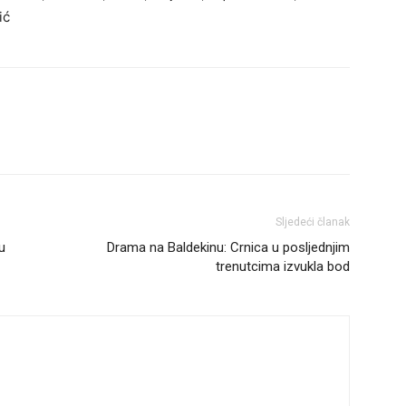
ić
Sljedeći članak
u
Drama na Baldekinu: Crnica u posljednjim
trenutcima izvukla bod