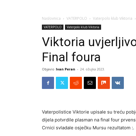
Naslovnica
VATERPOLO
Vaterpolo klub Viktoria
VATERPOLO
Vaterpolo klub Viktoria
Viktoria uvjerlj
Final foura
Objavio
Ivan Peran
-
24. ožujka 2023.
Vaterpolistice Viktorie upisale su treću pob
dijela potvrdile plasman na final four prve
Crnici svladale osječku Mursu rezultatom :.