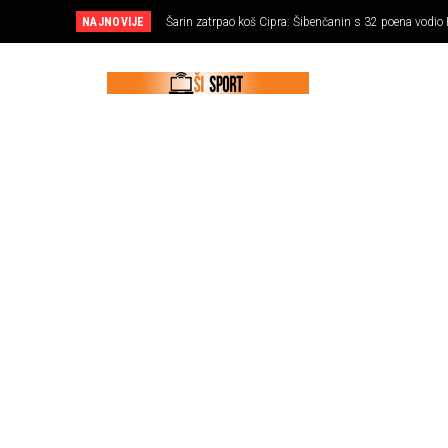
NAJNOVIJE
Šarin zatrpao koš Cipra: Šibenčanin s 32 poena vodio