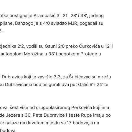
otka postigao je Arambašić 3′, 21′, 28′ i 38′, jednog
upljane. Banzogo je s 4:0 svladao MJR, pogađali su
′.
jednika 2:2, vodili su Gauni 2:0 preko Ćurkovića u 12′ i
a autogolom Morožina u 38′ i pogotkom Protege u
i Dubravica koji je završio 3:3, za Šubićevac su mrežu
 su Dubravicama bod osigurali dva put Galić 9′ i 24′ te
dova, šest više od drugoplasiranog Perkovića koji ima
ede Jezera s 30. Pete Dubravice i šeste Rupe imaju po
 se nalaze na devetom mjestu sa 17 bodova, a na
 bodova.