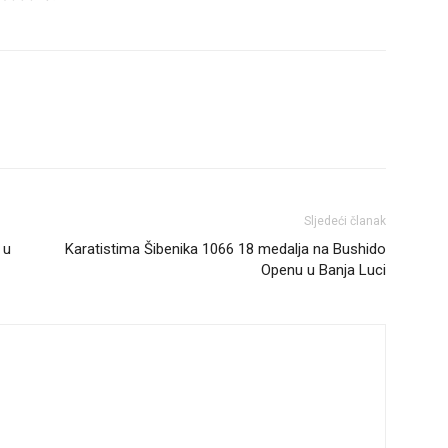
Sljedeći članak
 u
Karatistima Šibenika 1066 18 medalja na Bushido
Openu u Banja Luci