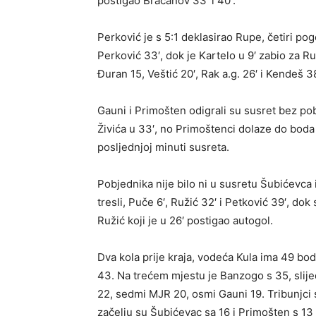
postigao Bračanov 33′ i 40′.
Perković je s 5:1 deklasirao Rupe, četiri pog
Perković 33′, dok je Kartelo u 9′ zabio za R
Đuran 15, Veštić 20′, Rak a.g. 26′ i Kendeš 38
Gauni i Primošten odigrali su susret bez pob
Živića u 33′, no Primoštenci dolaze do bod
posljednjoj minuti susreta.
Pobjednika nije bilo ni u susretu Šubićevca 
tresli, Puče 6′, Ružić 32′ i Petković 39′, dok
Ružić koji je u 26′ postigao autogol.
Dva kola prije kraja, vodeća Kula ima 49 bo
43. Na trećem mjestu je Banzogo s 35, slij
22, sedmi MJR 20, osmi Gauni 19. Tribunjci
začelju su Šubićevac sa 16 i Primošten s 13