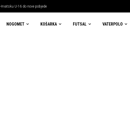
 Hrvatsku U-16 do nove pobjede
NOGOMET
KOŠARKA
FUTSAL
VATERPOLO