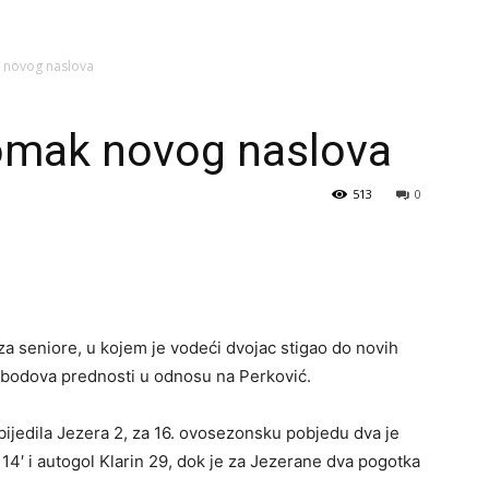
 novog naslova
omak novog naslova
513
0
a seniore, u kojem je vodeći dvojac stigao do novih
st bodova prednosti u odnosu na Perković.
pobijedila Jezera 2, za 16. ovosezonsku pobjedu dva je
14′ i autogol Klarin 29, dok je za Jezerane dva pogotka