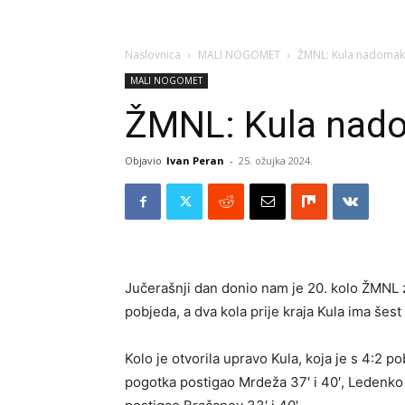
Naslovnica
MALI NOGOMET
ŽMNL: Kula nadomak
MALI NOGOMET
ŽMNL: Kula nad
Objavio
Ivan Peran
-
25. ožujka 2024.
Jučerašnji dan donio nam je 20. kolo ŽMNL z
pobjeda, a dva kola prije kraja Kula ima še
Kolo je otvorila upravo Kula, koja je s 4:2 
pogotka postigao Mrdeža 37′ i 40′, Ledenko 